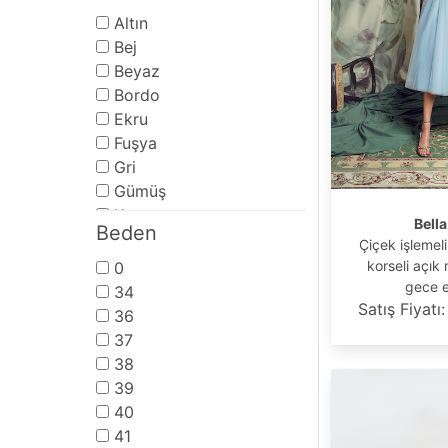
Altın
Bej
Beyaz
Bordo
Ekru
Fuşya
Gri
Gümüş
Krem
Bella
Beden
Kırmızı
Çiçek işlemel
Lacivert
korseli açık
0
Lila
gece e
34
Satış Fiyatı
Mavi
36
Mercan
37
Pembe
38
Pudra
39
Rose
40
Siyah
41