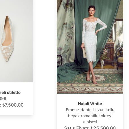
eli stiletto
098
Natali White
ı: ₺7.500,00
Fransız dantelli uzun kollu
beyaz romantik kokteyl
elbisesi
Satış Fiyatı: ₺25.500,00