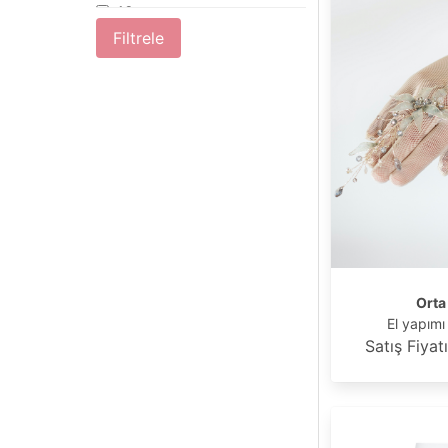
Yeşil
42
44
Filtrele
Orta
El yapımı 
Satış Fiyat