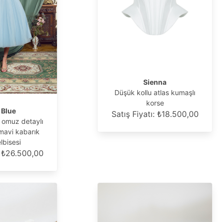
Sienna
Düşük kollu atlas kumaşlı
korse
 Blue
Satış Fiyatı: ₺18.500,00
i omuz detaylı
 mavi kabarık
lbisesi
: ₺26.500,00