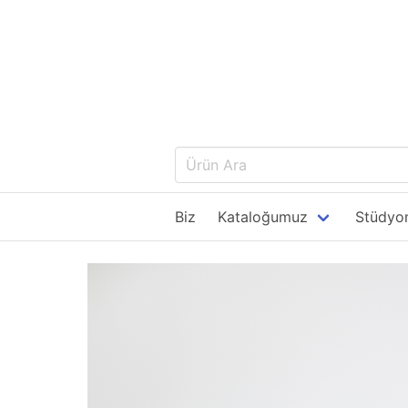
Biz
Kataloğumuz
Stüdyom