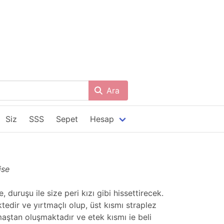
Ara
Siz
SSS
Sepet
Hesap
ise
 duruşu ile size peri kızı gibi hissettirecek.
tedir ve yırtmaçlı olup, üst kısmı straplez
maştan oluşmaktadır ve etek kısmı ie beli